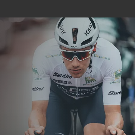
r da Volta 2024
tratégico para fazer da Volta um evento com
vo através da implementação de ações
de recarga dos veículos elétricos de direção de
m o pelotão.