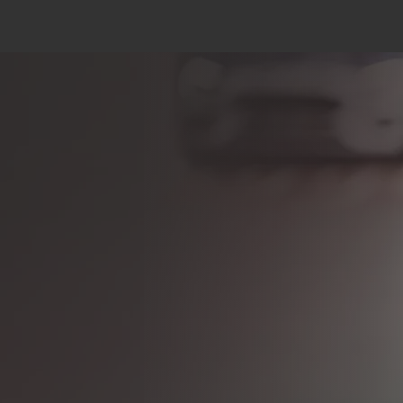
Energy Partne
Atuamos como um aliado es
menos emissões de CO2.
Concretizamos este objeti
concretas, como a garantia 
competição que acompanha