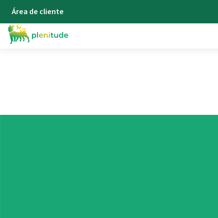
Área de cliente
Blog
Atualidade Energia - Plenitude
Plano Amigo: Recompensamo
Descubra as vantagens do
Plano Amigo da Plenitude