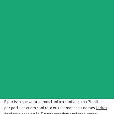
04 julho 2024
Sabemos que não é fácil escolher a empresa certa para os
seus fornecimentos, uma vez que é uma decisão que tem um
grande impacto no seu orçamento.
É por isso que valorizamos tanto a confiança na Plenitude
por parte de quem contrata ou recomenda as nossas
tarifas