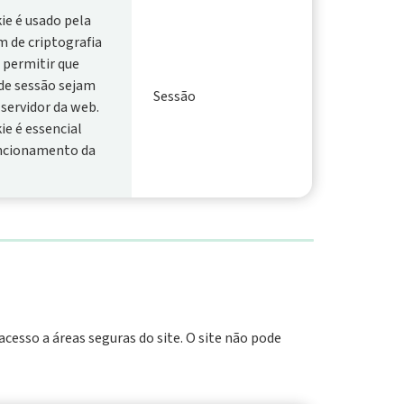
ie é usado pela
 de criptografia
 permitir que
​​de sessão sejam
Sessão
sempr
 servidor da web.
ie é essencial
uncionamento da
cesso a áreas seguras do site. O site não pode