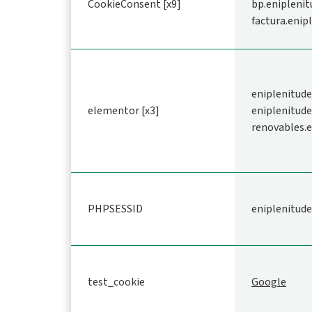
CookieConsent [x9]
bp.eniplenit
factura.enip
eniplenitude
elementor [x3]
eniplenitude
renovables.e
PHPSESSID
eniplenitude
test_cookie
Google