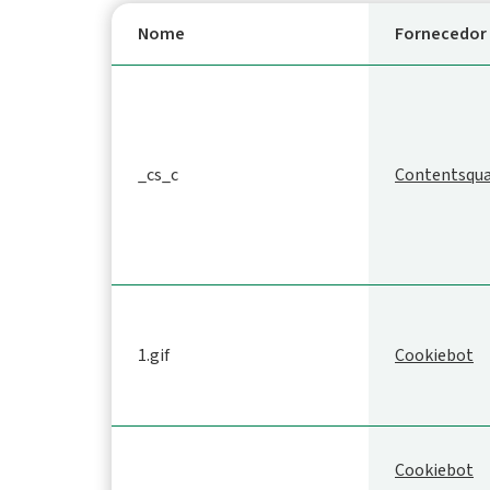
Nome
Fornecedor
_cs_c
Contentsqu
1.gif
Cookiebot
Cookiebot