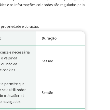
ookies e as informações coletadas são reguladas pela
/ propriedade e duração:
o
Duração
Statu
cnica e necessária
o valor da
Sessão
sempr
 ou não da
e cookies.
ie permite que
a se o utilizador
Sessão
sempr
o o JavaScript
o navegador.