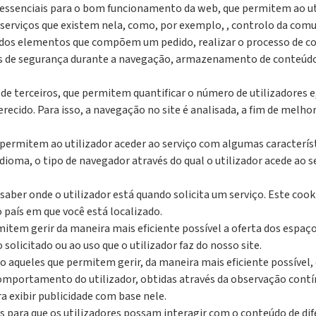
 e essenciais para o bom funcionamento da web, que permitem ao u
u serviços que existem nela, como, por exemplo, , controlo da comu
r dos elementos que compõem um pedido, realizar o processo de co
 de segurança durante a navegação, armazenamento de conteúdo 
 de terceiros, que permitem quantificar o número de utilizadores e
erecido. Para isso, a navegação no site é analisada, a fim de melho
 permitem ao utilizador aceder ao serviço com algumas caracterís
idioma, o tipo de navegador através do qual o utilizador acede ao 
 saber onde o utilizador está quando solicita um serviço. Este coo
país em que você está localizado.
mitem gerir da maneira mais eficiente possível a oferta dos espaço
olicitado ou ao uso que o utilizador faz do nosso site.
aqueles que permitem gerir, da maneira mais eficiente possível, d
portamento do utilizador, obtidas através da observação contín
a exibir publicidade com base nele.
os ​​para que os utilizadores possam interagir com o conteúdo de d