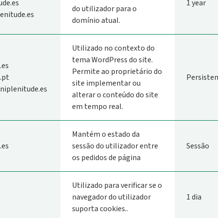
ude.es
1 year
do utilizador para o
lenitude.es
domínio atual.
Utilizado no contexto do
tema WordPress do site.
.es
Permite ao proprietário do
.pt
Persiste
site implementar ou
niplenitude.es
alterar o conteúdo do site
em tempo real.
Mantém o estado da
.es
sessão do utilizador entre
Sessão
os pedidos de página
Utilizado para verificar se o
navegador do utilizador
1 dia
suporta cookies..