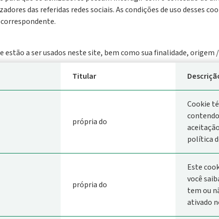
izadores das referidas redes sociais. As condições de uso desses c
l correspondente.
e estão a ser usados ​​neste site, bem como sua finalidade, origem 
Titular
Descriçã
Cookie té
contendo 
própria do
aceitação
política d
Este cook
você saib
própria do
tem ou nã
ativado n