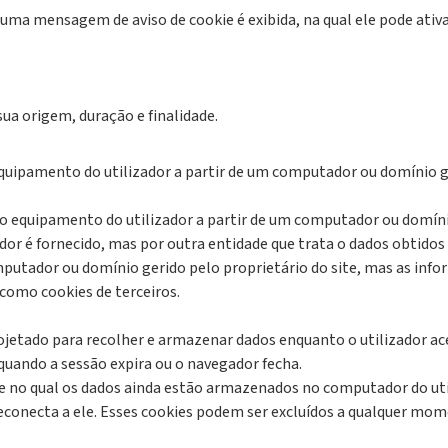
 uma mensagem de aviso de cookie é exibida, na qual ele pode ativ
ua origem, duração e finalidade.
quipamento do utilizador a partir de um computador ou domínio ger
ao equipamento do utilizador a partir de um computador ou domíni
zador é fornecido, mas por outra entidade que trata o dados obtido
mputador ou domínio gerido pelo proprietário do site, mas as info
como cookies de terceiros.
rojetado para recolher e armazenar dados enquanto o utilizador a
uando a sessão expira ou o navegador fecha.
no qual os dados ainda estão armazenados no computador do utiliz
 reconecta a ele. Esses cookies podem ser excluídos a qualquer mom