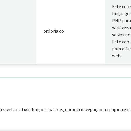
Este cook
linguagem
PHP para
variáveis 
própria do
salvas no
Este cook
para o f
web.
lizável ao ativar funções básicas, como a navegação na página e o a