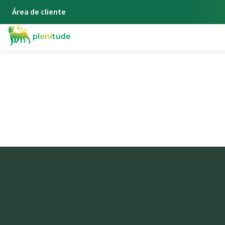
Área de cliente
Blog
Atualidade Energia - Plenitude
Plenitude reforça o modelo 
Plenitude dá as boas-vindas à
Ares Management Alternative
Credit à sua base de acionistas