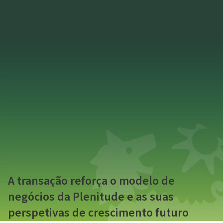
23 junho 2025
A transação reforça o modelo de
negócios da Plenitude e as suas
perspetivas de crescimento futuro