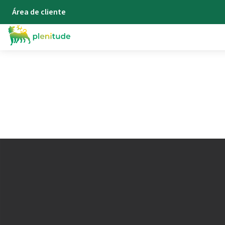
Área de cliente
Blog
Dicas e Conselhos - Plenitude
Otimize o Uso do seu Aqueced
Aquecedor de água: o que é,
como funciona e como poupar
dinheiro