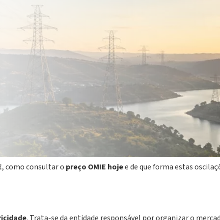
ugal tem variado com mais frequência, o que levou muitas pessoas
noutro. É neste contexto que surge o
OMIE
, uma sigla que aparece
reço da eletricidade? De forma simples, OMIE é a entidade que ger
a para Portugal e Espanha.
E
, como consultar o
preço OMIE hoje
e de que forma estas oscilaç
ricidade
. Trata-se da entidade responsável por organizar o mercad