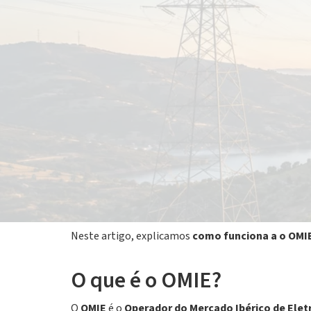
10 junho 2026
Nos últimos anos, o preço da eletricidade em Port
porque a luz está mais cara num dia e mais barata 
energia e nas conversas sobre tarifas indexadas.
Mas afinal,
o que é o OMIE
e porque influencia o p
vendida todos os dias, definindo um preço por hor
Neste artigo, explicamos
como funciona a o OMI
O que é o OMIE?
O
OMIE
é o
Operador do Mercado Ibérico de Elet