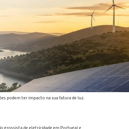
 a procurar uma explicação simples para perceber
 frequentemente nas notícias, nos contratos de
e o mercado ibérico onde a energia é comprada e
ões podem ter impacto na sua fatura de luz.
o grossista de eletricidade em Portugal e