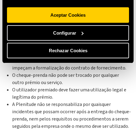
tablet, mesmo com os dados do amigo, é possível que o
sistema não associe corretamente a recomendação, uma
Aceptar Cookies
vez que esse dispositivo já está vinculado ao seu próprio
link.
A obtenção do cheque-prenda está condicionada à
Configurar
correta formalização do contrato com a Plenitude por
parte do recomendado para qualquer uma das tarifas
Rechazar Cookies
referidas no ponto 1. A Plenitude não se responsabiliza
por qualquer circunstância ou falta de requisitos que
impeçam a formalização do contrato de fornecimento.
O cheque-prenda não pode ser trocado por qualquer
outro prémio ou serviço.
O utilizador premiado deve fazer uma utilização legal e
legítima do prémio.
A Plenitude não se responsabiliza por quaisquer
incidentes que possam ocorrer após a entrega do cheque-
prenda, nem pelos requisitos ou procedimentos a serem
seguidos pela empresa onde o mesmo deve ser utilizado.