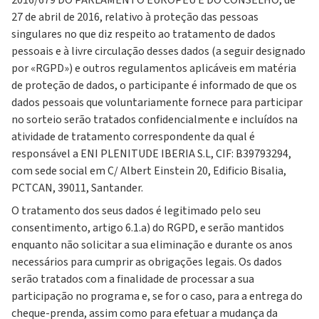
2016/679 DO PARLAMENTO EUROPEU E DO CONSELHO, de
27 de abril de 2016, relativo à proteção das pessoas
singulares no que diz respeito ao tratamento de dados
pessoais e à livre circulação desses dados (a seguir designado
por «RGPD») e outros regulamentos aplicáveis em matéria
de proteção de dados, o participante é informado de que os
dados pessoais que voluntariamente fornece para participar
no sorteio serão tratados confidencialmente e incluídos na
atividade de tratamento correspondente da qual é
responsável a ENI PLENITUDE IBERIA S.L, CIF: B39793294,
com sede social em C/ Albert Einstein 20, Edificio Bisalia,
PCTCAN, 39011, Santander.
O tratamento dos seus dados é legitimado pelo seu
consentimento, artigo 6.1.a) do RGPD, e serão mantidos
enquanto não solicitar a sua eliminação e durante os anos
necessários para cumprir as obrigações legais. Os dados
serão tratados com a finalidade de processar a sua
participação no programa e, se for o caso, para a entrega do
cheque-prenda, assim como para efetuar a mudança da