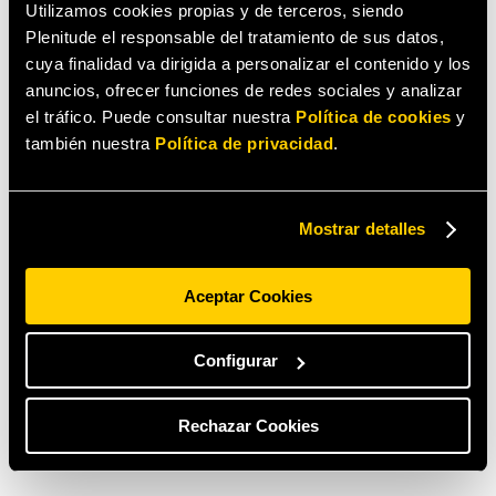
Escritórios centrais
Utilizamos cookies propias y de terceros, siendo
Plenitude el responsable del tratamiento de sus datos,
Centro Empresarial Torres de Lisboa, Rua Tomás de
cuya finalidad va dirigida a personalizar el contenido y los
Fonseca, Torre G-1 Piso, 1600-209, Lisboa
anuncios, ofrecer funciones de redes sociales y analizar
T. 21 145 12 50
el tráfico. Puede consultar nuestra
Política de cookies
y
también nuestra
Política de privacidad
.
Mostrar detalles
Aceptar Cookies
Configurar
Rechazar Cookies