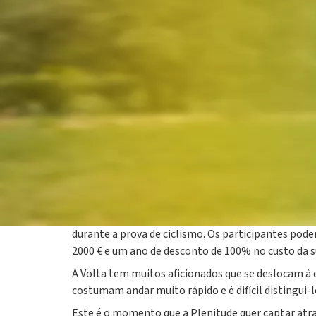
06 agosto 2024
A Plenitude lança o concurso "Apanhe a camisola b
principal, parceiro de sustentabilidade e também 
manifesta o seu apoio especial aos jovens ciclist
aperfeiçoamento pessoal e a disciplina.
E é por isso que a empresa fornecedora de energi
durante a prova de ciclismo. Os participantes pod
2000 € e um ano de desconto de 100% no custo da su
A Volta tem muitos aficionados que se deslocam à e
costumam andar muito rápido e é difícil distingui-lo
Este é o momento que a Plenitude quer captar atra