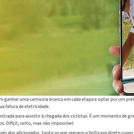
ranca" no seu canal do Instagram (@plenitude_portugal) durante 
patrocinador da camisola branca que identifica o melhor jovem da
as promissores no seu caminho para o sucesso desportivo ao partil
a lança também este concurso para recompensar os adeptos que co
em ganhar uma camisola branca em cada etapa e optar por um prémi
a fatura de eletricidade.
strada para assistir à chegada dos ciclistas. É um momento de gra
s. Difícil, certo, mas não impossível.
vés dos aficionados, tanto os que seguem a Volta em direto como 