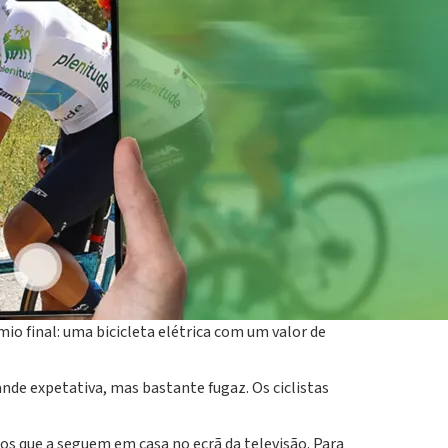
a Volta a Espanha 2024, da qual é patrocinador
 competição. Com este patrocínio, a Plenitude
har juntamente com eles valores como o esforço, o
nquistarem a camisola branca da Plenitude
o final: uma bicicleta elétrica com um valor de
nde expetativa, mas bastante fugaz. Os ciclistas
os que a seguem em casa no ecrã da televisão. Para