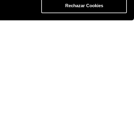
Rechazar Cookies
BLOG
Energia
Dicas e Conselhos
Todos os artigos
Siga-nos em